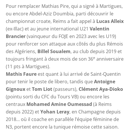
Pour remplacer Mathias Pire, qui a signé à Martigues,
ou encore Abdel-Aziz Doumbia, parti découvrir le
championnat croate, Reims a fait appel à
Lucas Alleix
(ex-Illac) et au jeune international U21
Valentin
Brancier
(vainqueur du FOJE en 2023 avec les U19)
pour renforcer son attaque aux côtés du plus Rémois
des Algériens,
Billel Soualem
, au club depuis 2019 et
e
toujours fringant à deux mois de son 36
anniversaire
(11 pts à Martigues).
Mathis Faure
est quant à lui arrivé de Saint-Quentin
pour tenir le poste de libero, tandis que
Antoigne
Gignoux
et
Tom Liot
(passeurs),
Clément Aya-Dioko
(pointu sorti du CFC du Tours VB) ou encore les
centraux
Mohamed Amine Oumessad
(à Reims
depuis 2022) et
Yohan Leray
, en Champagne depuis
2018… où il coache en parallèle l’équipe féminine de
N3, portent encore la tunique rémoise cette saison.