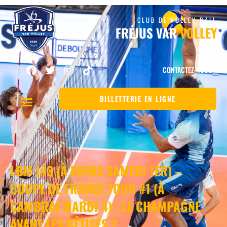
CLUB DE VOLLEY-BALL
FRÉJUS VAR
VOLLEY
CONTACTEZ-NOUS
BILLETTERIE EN LIGNE
LBM J#3 (À REIMS SAMEDI 1ER) –
COUPE DE FRANCE TOUR #1 (À
CAMBRAI MARDI 4) : LE CHAMPAGNE
AVANT LES BÊTISES ?